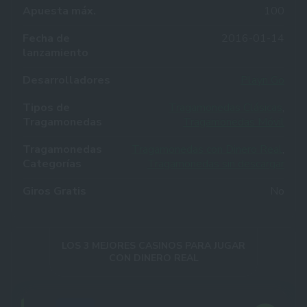
Apuesta máx.
100
Fecha de
2016-01-14
lanzamiento
Desarrolladores
Playn Go
Tipos de
Tragamonedas Clásicas
,
Tragamonedas
Tragamonedas Móvil
Tragamonedas
Tragamonedas con Dinero Real
,
Categorías
Tragamonedas sin descargar
Giros Gratis
No
LOS 3 MEJORES CASINOS PARA JUGAR
CON DINERO REAL