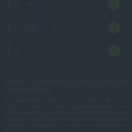
S/6000 + 150 giros gratis
1
100% hasta S/1100
2
S/ 5600 + 125 FS
3
RESEÑA Y EXPERIENCIA DE BOOK OF DEAD
TRAGAMONEDA
La tragamonedas “Book of Dead de Play’N GO” es un
juego icónico que ha cautivado a jugadores peruanos desde
su lanzamiento. Con una temática de Egipto Antiguo y
aventuras, esta tragaperras ofrece una emocionante
experiencia de juego llena de misterio y posibilidades de
ganancias.