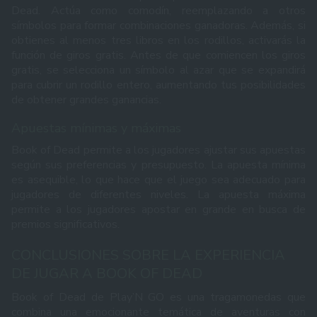
Dead. Actúa como comodín, reemplazando a otros
símbolos para formar combinaciones ganadoras. Además, si
obtienes al menos tres libros en los rodillos, activarás la
función de giros gratis. Antes de que comiencen los giros
gratis, se selecciona un símbolo al azar que se expandirá
para cubrir un rodillo entero, aumentando tus posibilidades
de obtener grandes ganancias.
Apuestas mínimas y máximas
Book of Dead permite a los jugadores ajustar sus apuestas
según sus preferencias y presupuesto. La apuesta mínima
es asequible, lo que hace que el juego sea adecuado para
jugadores de diferentes niveles. La apuesta máxima
permite a los jugadores apostar en grande en busca de
premios significativos.
CONCLUSIONES SOBRE LA EXPERIENCIA
DE JUGAR A BOOK OF DEAD
Book of Dead de Play’N GO es una tragamonedas que
combina una emocionante temática de aventuras con