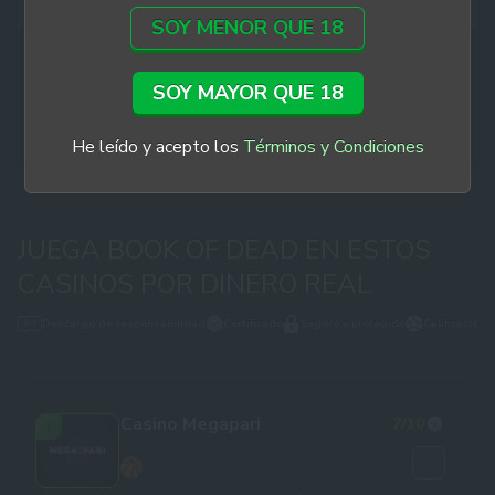
desde Perú?
SOY MENOR QUE 18
Puedes disfrutar de Book of Dead en varios casinos
en línea que ofrecen juegos de Play’N GO. Asegúrate
SOY MAYOR QUE 18
de elegir un casino confiable y con licencia para una
experiencia segura y justa.
He leído y acepto los
Términos y Condiciones
JUEGA BOOK OF DEAD EN ESTOS
CASINOS POR DINERO REAL
Descargo de responsabilidad
Certificado
Seguro y protegido
Calificación 
Casino Megapari
7
/10
1