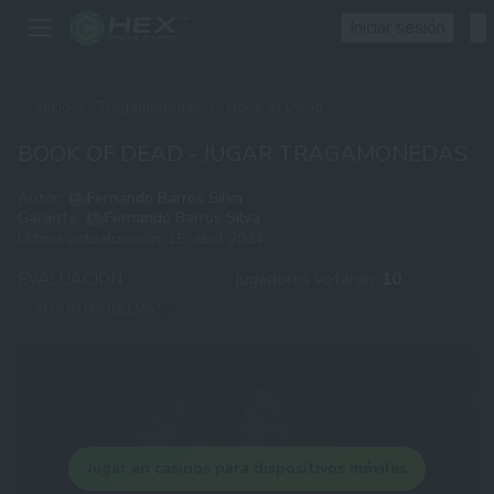
Iniciar sesión
Inicio
Tragamonedas
Book of Dead
BOOK OF DEAD - JUGAR TRAGAMONEDAS
Autor:
Fernando Barros Silva
Garante:
Fernando Barros Silva
Última actualización:
15. abril 2024
EVALUACIÓN:
jugadores votaron:
10
¿ALGÚN PROBLEMA?
Jugar en casinos para dispositivos móviles