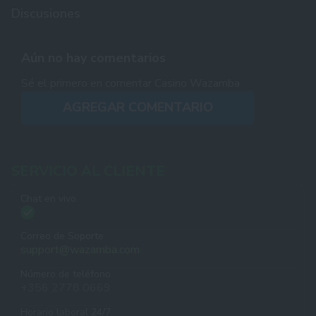
Discusiones
Aún no hay comentarios
Sé el primero en comentar Casino Wazamba
AGREGAR COMENTARIO
SERVICIO AL CLIENTE
Chat en vivo
Correo de Soporte
support@wazamba.com
Número de teléfono
+356 2778 0669
Horario laboral 24/7