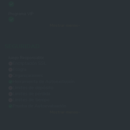
Programa VIP
Mostrar menos
SEGURIDAD
Juego Responsable
Encriptación SSL
Ecogra
Organizaciones
Herramienta de Autoexclusión
Límites de depósito
Límites de pérdida
Límites de tiempo
Prueba de Autoevaluación
Mostrar menos