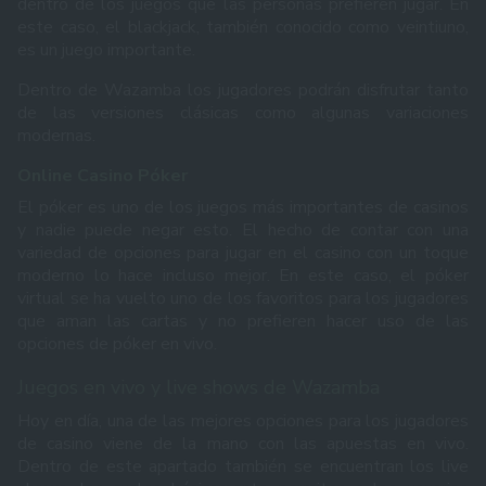
dentro de los juegos que las personas prefieren jugar. En
este caso, el blackjack, también conocido como veintiuno,
es un juego importante.
Dentro de Wazamba los jugadores podrán disfrutar tanto
de las versiones clásicas como algunas variaciones
modernas.
Online Casino Póker
El póker es uno de los juegos más importantes de casinos
y nadie puede negar esto. El hecho de contar con una
variedad de opciones para jugar en el casino con un toque
moderno lo hace incluso mejor. En este caso, el póker
virtual se ha vuelto uno de los favoritos para los jugadores
que aman las cartas y no prefieren hacer uso de las
opciones de póker en vivo.
Juegos en vivo y live shows de Wazamba
Hoy en día, una de las mejores opciones para los jugadores
de casino viene de la mano con las apuestas en vivo.
Dentro de este apartado también se encuentran los live