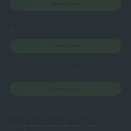
Obtener bono
Wazamba – 200 giros gratis
Obtener bono
Wazamba – S/2500 Bienvenida
Obtener bono
CASINO WAZAMBA RESEÑAS
¿Has tenido alguna experiencia en Casino