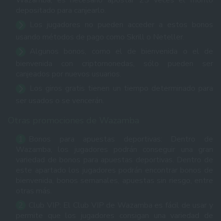
Wazamba, es necesario apostar 25 veces el monto
depositado para canjearlo.
Los jugadores no pueden acceder a estos bonos
usando métodos de pago como Skrill o Neteller.
Algunos bonos, como el de bienvenida o el de
bienvenida con criptomonedas, sólo pueden ser
canjeados por nuevos usuarios.
Los giros gratis tienen un tiempo determinado para
ser usados o se vencerán.
Otras promociones de Wazamba
Bonos para apuestas deportivas: Dentro de
Wazamba, los jugadores podrán conseguir una gran
variedad de bonos para apuestas deportivas. Dentro de
este apartado los jugadores podrán encontrar bonos de
bienvenida, bonos semanales, apuestas sin riesgo, entre
otras más.
Club VIP: El Club VIP de Wazamba es fácil de usar y
permite que los jugadores consigan una variedad de