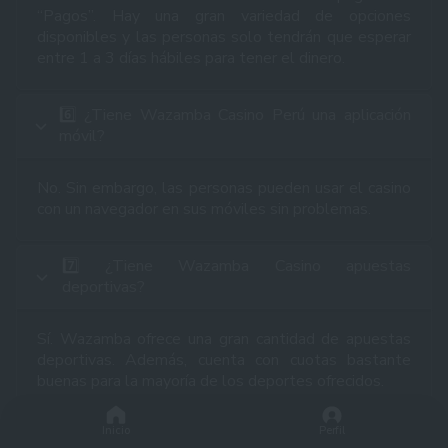
“Pagos”. Hay una gran variedad de opciones
disponibles y las personas solo tendrán que esperar
entre 1 a 3 días hábiles para tener el dinero.
6️⃣ ¿Tiene Wazamba Casino Perú una aplicación
móvil?
No. Sin embargo, las personas pueden usar el casino
con un navegador en sus móviles sin problemas.
7️⃣ ¿Tiene Wazamba Casino apuestas
deportivas?
Sí. Wazamba ofrece una gran cantidad de apuestas
deportivas. Además, cuenta con cuotas bastante
buenas para la mayoría de los deportes ofrecidos.
Inicio
Perfil
8️⃣ ¿Quién es el propietario de Wazamba?