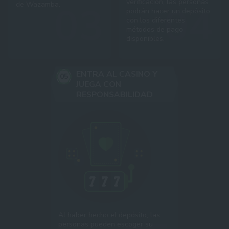
verificación, las personas
de Wazamba.
podrán hacer un depósito
con los diferentes
métodos de pago
disponibles.
ENTRA AL CASINO Y
JUEGA CON
RESPONSABILIDAD
Al haber hecho el depósito, las
personas pueden escoger su