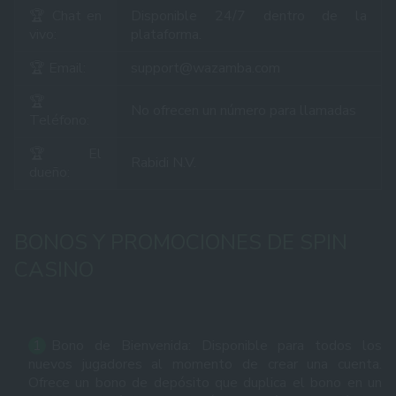
🏆 Chat en
Disponible 24/7 dentro de la
vivo:
plataforma.
🏆 Email:
support@wazamba.com
🏆
No ofrecen un número para llamadas
Teléfono:
🏆 El
Rabidi N.V.
dueño:
BONOS Y PROMOCIONES DE SPIN
CASINO
Bono de Bienvenida: Disponible para todos los
nuevos jugadores al momento de crear una cuenta.
Ofrece un bono de depósito que duplica el bono en un