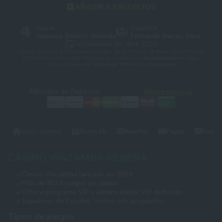
AÑADIR A FAVORITOS
Autor:
Garante:
Gabriela Beatriz Almeida
Fernando Barros Silva
Actualizado:
30. abril 2025
Aplican Terminos y Condiciones | Debes Tener Mas De
18 Años
Para Participar
| Problemas con el juego? Póngase en contacto con
Begambleaware
| Juega
responsablemente!
Wazamba Términos y Condiciones
Métodos de Depósito:
Mostrar todos +2
Visión general
Bonos (3)
Reseñas
Pagos
Discus
CASINO WAZAMBA RESEÑA
Casino Wazamba lanzado en 2019
Más de 8514 juegos de casino
Ofrece programa VIP y administrador VIP dedicado
Jugadores de Estados Unidos son aceptados
Tipos de juegos