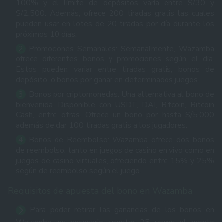
100% y el límite de depósitos varía entre S/30 y
S/2.500. Además, ofrece 200 tiradas gratis las cuales
pueden usar en lotes de 20 tiradas por día durante los
próximos 10 días.
Promociones Semanales: Semanalmente, Wazamba
ofrece diferentes bonos y promociones según el día.
Estos pueden variar entre tiradas gratis, bonos de
depósito, o bonos por ganar en determinados juegos.
Bonos por criptomonedas: Una alternativa al bono de
bienvenida. Disponible con USDT, DAI, Bitcoin, Bitcoin
Cash, entre otras. Ofrece un bono por hasta S/5.000
además de dar 100 tiradas gratis a los jugadores.
Bonos de Reembolso: Wazamba ofrece dos bonos
de reembolso, tanto en juegos de casino en vivo como en
juegos de casino virtuales, ofreciendo entre 15% y 25%
según de reembolso según el juego.
Requisitos de apuesta del bono en Wazamba
Para poder retirar las ganancias de los bonos en