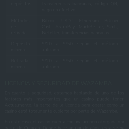
depósitos:
transferencias bancarias, código QR,
pago en efectivo.
Métodos
Bitcoin, USDT, Ethereum, Bitcoin
de
Cash, AstroPay, MuchBetter, Skrill,
retirada:
Neteller, transferencias bancarias.
Depósito
S/20 a S/50 según el método
mínimo:
utilizado.
Retirada
S/20 a S/50 según el método
mínima:
utilizado
LICENCIA Y SEGURIDAD DE WAZAMBA
En cuanto a seguridad, estamos hablando de uno de los
factores más importantes que un casino puede tener.
Actualmente, la parte de la licencia para operar como un
casino está totalmente cubierta por parte de Wazamba.
En este caso, el casino cuenta con una licencia otorgada por
parte de Curacao. Desde hace un par de años, esta se ha