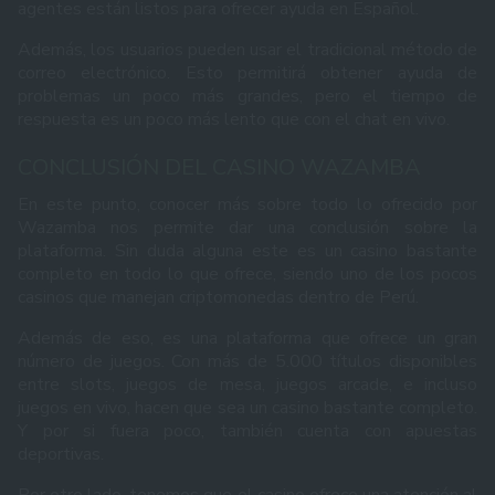
agentes están listos para ofrecer ayuda en Español.
Además, los usuarios pueden usar el tradicional método de
correo electrónico. Esto permitirá obtener ayuda de
problemas un poco más grandes, pero el tiempo de
respuesta es un poco más lento que con el chat en vivo.
CONCLUSIÓN DEL CASINO WAZAMBA
En este punto, conocer más sobre todo lo ofrecido por
Wazamba nos permite dar una conclusión sobre la
plataforma. Sin duda alguna este es un casino bastante
completo en todo lo que ofrece, siendo uno de los pocos
casinos que manejan criptomonedas dentro de Perú.
Además de eso, es una plataforma que ofrece un gran
número de juegos. Con más de 5.000 títulos disponibles
entre slots, juegos de mesa, juegos arcade, e incluso
juegos en vivo, hacen que sea un casino bastante completo.
Y por si fuera poco, también cuenta con apuestas
deportivas.
Por otro lado, tenemos que el casino ofrece una atención al