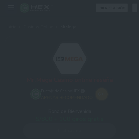
Iniciar sesión
Inicio
Casinos Online
MrMega
Mr.Mega Casino online reseña
Puntaje de CasinoHEX
6
/10
APENAS RECOMENDADO
Bono de Bienvenida
S/800 + 100 giros gratis
Ir al casino