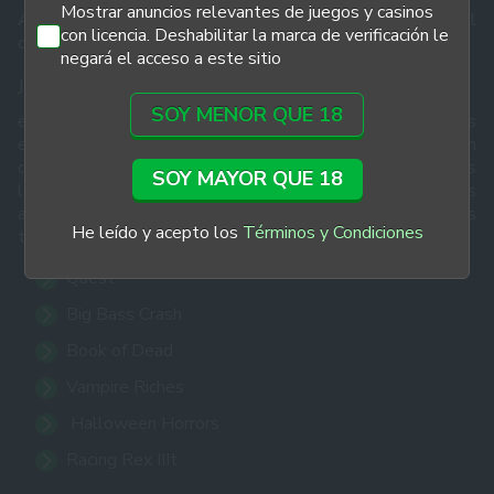
Mostrar anuncios relevantes de juegos y casinos
A continuación, te indicamos más información sobre el
con licencia. Deshabilitar la marca de verificación le
casino que ofrece Mr.mega Perú a sus jugadores:
negará el acceso a este sitio
Juegos de slots de Mr.mega casino en Perú
SOY MENOR QUE 18
esta casa de apuesta ofrece una gran variedad de títulos
en las categorías de tragamonedas donde brinda una gran
diversión y apartados visuales de última gama para todos
SOY MAYOR QUE 18
los fanáticos a este tipo de juegos de azar. Si te animas
aprobar tu suerte en los slot aquí te dejamos algunos
He leído y acepto los
Términos y Condiciones
títulos populares de Mr.mega casino Perú:
Quest
Big Bass Crash
Book of Dead
Vampire Riches
Halloween Horrors
Racing Rex IIIt