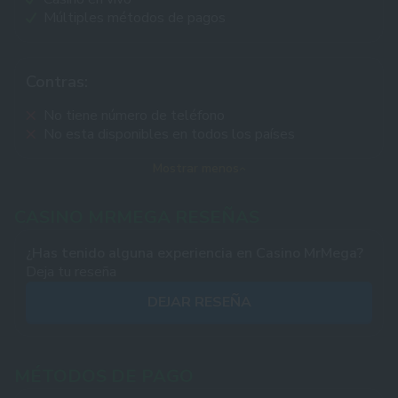
Múltiples métodos de pagos
Contras:
No tiene número de teléfono
No esta disponibles en todos los países
Mostrar menos
CASINO MRMEGA RESEÑAS
¿Has tenido alguna experiencia en Casino MrMega?
Deja tu reseña
DEJAR RESEÑA
MÉTODOS DE PAGO