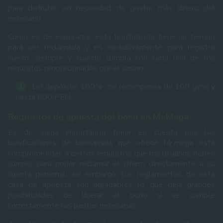
para disfrutar sin necesidad de gastar más dinero del
necesario.
Como es de esperarse, esta bonificación tiene un tiempo
para ser reclamada y es exclusivamente para registro
nuevo, siempre y cuando cumpla con cada uno de los
requisitos proporcionados por el casino.
1er depósito: 100% con recompensa de 100 giros y
hasta 800 PEN
Requisitos de apuesta del bono en Mr.Mega
Es de suma importancia tener en cuenta que las
bonificaciones de bienvenida que ofrece Mr.mega está
comprometidas a ciertos requisitos que los usuarios deben
cumplir para poder reclamar el dinero directamente a su
cuenta personal; sin embargo, los reglamentos de esta
casa de apuesta son agradables lo que deja grandes
posibilidades de liberar el bono si se cumple
correctamente las pautas necesarias.