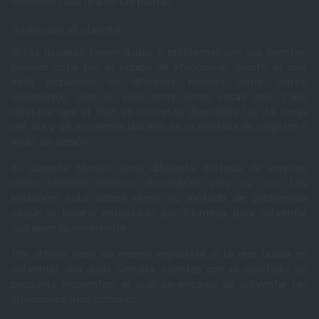
entiende cada una de las pautas.
Atención al cliente
Si los usuarios tienen dudas o problemas con sus cuentas,
pueden optar por el equipo de atención al cliente, el cual
está disponible de diferente manera como; correo
electrónico, chat en vivo, entre otras cosas más. Cabe
destacar que el chat en vivo está disponible las 24 horas
del día y sé encuentra ubicado en la ventana de registro o
inicio, de sesión.
El soporte técnico tiene diferente método de empleo
como también horarios disponibles para su uso. Los
jugadores solo deben elegir su método de preferencia
según el horario estipulado por Mr.mega para solventar
cualquier inconveniente.
Por último, pero no menos impórtate si lo que busca es
solventar una duda sencilla, cuentas con el apartado de
pregunta frecuentes, el cual se encarga de solventar las
situaciones más comunes.