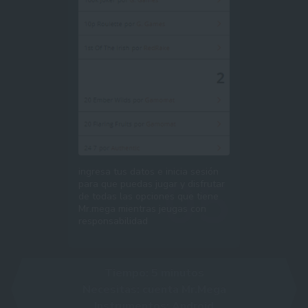
ingresa tus datos e inicia sesión
para que puedas jugar y disfrutar
de todas las opciones que tiene
Mr.mega mientras jeugas con
responsabilidad
Tiempo: 5 minutos
Necesitas:
cuenta Mr.Mega
Instrumentos:
Android