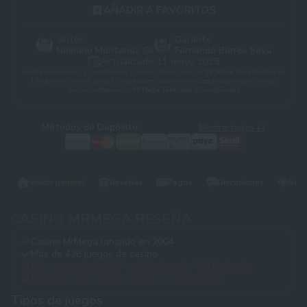
AÑADIR A FAVORITOS
Autor:
Garante:
Romano Montanez Gil
Fernando Barros Silva
Actualizado:
11. mayo 2025
Aplican Terminos y Condiciones | Debes Tener Mas De
18 Años
Para Participar
| Problemas con el juego? Póngase en contacto con
Begambleaware
| Juega
responsablemente!
MrMega Términos y Condiciones
Métodos de Depósito:
Mostrar todos +1
Visión general
Reseñas
Pagos
Discusiones
Servi
CASINO MRMEGA RESEÑA
Casino MrMega lanzado en 2004
Más de 428 juegos de casino
Ofrece programa VIP y administrador VIP dedicado
Jugadores de Estados Unidos no aceptados
Tipos de juegos