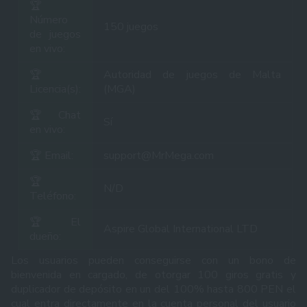
🏆
Número
150 juegos
de juegos
en vivo:
🏆
Autoridad de juegos de Malta
Licencia(s):
(MGA)
🏆 Chat
Sí
en vivo:
🏆 Email:
support@MrMega.com
🏆
N/D
Teléfono:
🏆 El
Aspire Global International LTD
dueño:
Los usuarios pueden conseguirse con un bono de
bienvenida en cargado, de otorgar 100 giros gratis y
duplicador de depósito en un del 100% hasta 800 PEN el
cual entra directamente en la cuenta personal del usuario