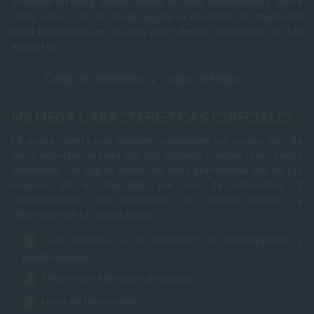
atención en línea, casino, casino en vivo, promociones, entre
otras cosas son sin duda alguna la causante de mantener
esta plataforma en un alto nivel dentro del mundo de las
apuestas.
Tabla de contenidos 💡 Casino MrMega
MR.MEGA CARACTERÍSTICAS ESPECIALES
Mr.mega cuenta con grandes cualidades las cuales son de
suma importancia para que los usuarios puedan tener varios
beneficios los cuales hacen de esta plataforma una de las
mejores en el mercado, por eso te ofrecemos 3
características más estacadas las cuales marcan la
diferencia con la competencia.
Club Exclusivo o de fidelidad con recompensas y
bonificaciones
Diferentes Métodos de pagos
bono de bienvenida