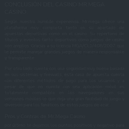
CONCLUSIÓN DEL CASINO MR.MEGA
CASINO
Según nuestra humilde experiencia, Mr.mega ofrece una
plataforma muy completa tanto en su apartado de
apuestas deportivas como en el casino. Su repertorio de
títulos y eventos tanto deportivos como juegos de casino
son amplios. Gracias a su licencia MGA/CL1/408/2007 que
le permite manejar grandes juegos de manera responsable
y transparente.
Por otro lado, cuenta con una seguridad muy buena basada
en sus sistemas y firewalls, esta casa de apuesta cuenta
con diferentes métodos de pago para los usuarios y a
pesar de que no cuenta con una aplicación móvil es
totalmente compatible en los navegadores en sus
versiones móviles lo que deja una gran facilidad de juego y
diversión para los fanáticos de estos juegos de azar.
Pros y Contras de Mr.Mega Casino
por último te dejamos los puntos positivos y negativo para