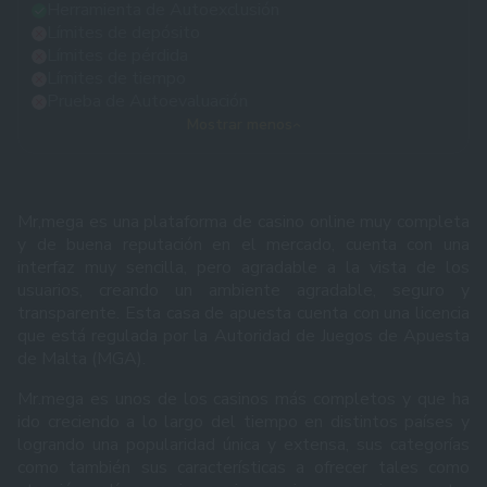
Herramienta de Autoexclusión
Límites de depósito
Límites de pérdida
Límites de tiempo
Prueba de Autoevaluación
Mostrar menos
Mr,mega es una plataforma de casino online muy completa
y de buena reputación en el mercado, cuenta con una
interfaz muy sencilla, pero agradable a la vista de los
usuarios, creando un ambiente agradable, seguro y
transparente. Esta casa de apuesta cuenta con una licencia
que está regulada por la Autoridad de Juegos de Apuesta
de Malta (MGA).
Mr.mega es unos de los casinos más completos y que ha
ido creciendo a lo largo del tiempo en distintos países y
logrando una popularidad única y extensa, sus categorías
como también sus características a ofrecer tales como