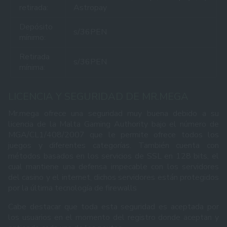
retirada:
Astropay
Depósito
s/36PEN
mínimo:
Retirada
s/36PEN
mínima:
LICENCIA Y SEGURIDAD DE MR.MEGA
Mr.mega ofrece una seguridad muy buena debido a su
licencia de la Malta Gaming Authority bajo el número de
MGA/CL1/408/2007 que le permite ofrece todos los
juegos y diferentes categorías. También cuenta con
métodos basados en los servicios de SSL en 128 bits, el
cual mantiene una defensa impecable con los servidores
del casino y el internet, dichos servidores están protegidos
por la última tecnología de firewalls
Cabe destacar que toda esta seguridad es aceptada por
los usuarios en el momento del registro donde aceptan y