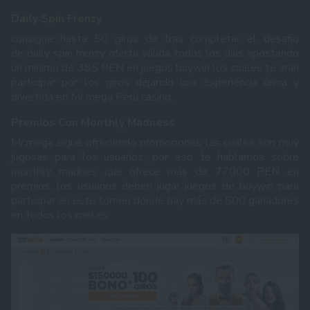
Daily Spin Frenzy
consigue hasta 50 giros de tras completar el desafío
de daily spin frenzy oferta válida todos los días apostando
un mínimo de 385 PEN en juegos buywin los cuales te aran
participar por los giros dejando una experiencia única y
divertida en Mr.mega Perú casino.
Premios Con Monthly Madness
Mr.mega sigue ofreciendo promociones las cuales son muy
jugosas para los usuarios, por eso te hablamos sobre
monthly madnes que ofrece más de 77000 PEN en
premios, los usuarios deben jugar juegos de buywin para
participar en este torneo donde hay más de 500 ganadores
en todos los meses.