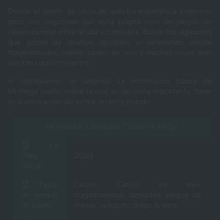
Desde el punto de vista de nuestra experiencia podemos
decir con seguridad que esta página web de juegos de
casino es muy entretenida y completa, donde los jugadores
que gocen de muchas opciones y variedades, desde
tragamonedas, casino, casino en vivo y muchas cosas más
con tan solo un registro.
A continuación te dejamos la información básica de
Mr.mega casino online la cual es de suma importante tener
en cuenta antes de entrar en este mundo:
Información básica del Casino Mr.Mega
🏆 En
Peru
2009
desde:
🏆 Tipos
Casino, Casino en vivo,
de juegos
tragamonedas, deportes, juegos de
de casino:
mesas, jackpots, drops & wins,