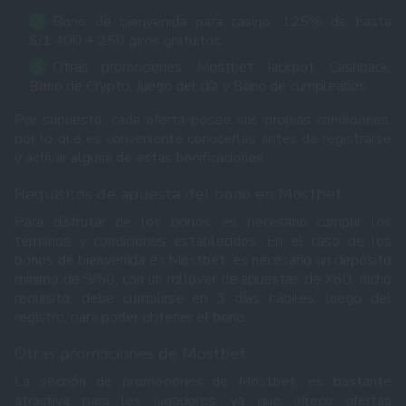
Bono de bienvenida para casino: 125% de hasta
S/1.400 + 250 giros gratuitos.
Otras promociones: Mostbet Jackpot, Cashback,
Bono de Crypto, Juego del día y Bono de cumpleaños.
Por supuesto, cada oferta posee sus propias condiciones,
por lo que es conveniente conocerlas antes de registrarse
y activar alguna de estas bonificaciones.
Requisitos de apuesta del bono en Mostbet
Para disfrutar de los bonos, es necesario cumplir los
términos y condiciones establecidos. En el caso de los
bonos de bienvenida en Mostbet, es necesario un depósito
mínimo de S/50, con un rollover de apuestas de X60; dicho
requisito, debe cumplirse en 3 días hábiles, luego del
registro, para poder obtener el bono.
Otras promociones de Mostbet
La sección de promociones de Mostbet, es bastante
atractiva para los jugadores, ya que ofrece ofertas