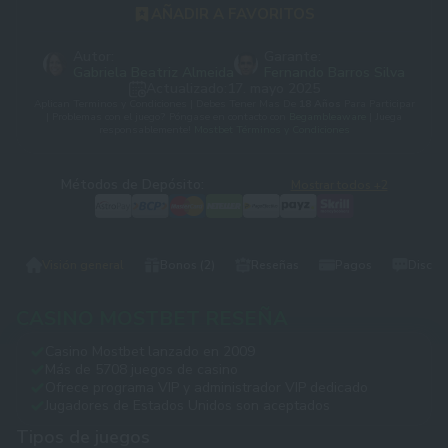
AÑADIR A FAVORITOS
Autor:
Garante:
Gabriela Beatriz Almeida
Fernando Barros Silva
Actualizado:
17. mayo 2025
Aplican Terminos y Condiciones | Debes Tener Mas De
18 Años
Para Participar
| Problemas con el juego? Póngase en contacto con
Begambleaware
| Juega
responsablemente!
Mostbet Términos y Condiciones
Métodos de Depósito:
Mostrar todos +2
Visión general
Bonos (2)
Reseñas
Pagos
Discus
CASINO MOSTBET RESEÑA
Casino Mostbet lanzado en 2009
Más de 5708 juegos de casino
Ofrece programa VIP y administrador VIP dedicado
Jugadores de Estados Unidos son aceptados
Tipos de juegos