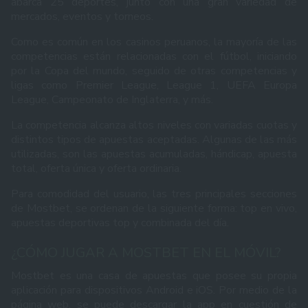
abarca 25 deportes, junto con una gran variedad de
mercados, eventos y torneos.
Como es común en los casinos peruanos, la mayoría de las
competencias están relacionadas con el fútbol, iniciando
por la Copa del mundo, seguido de otras competencias y
ligas como Premier League, League 1, UEFA Europa
League, Campeonato de Inglaterra, y más.
La competencia alcanza altos niveles con variadas cuotas y
distintos tipos de apuestas aceptadas. Algunas de las más
utilizadas, son las apuestas acumuladas, hándicap, apuesta
total, oferta única y oferta ordinaria.
Para comodidad del usuario, las tres principales secciones
de Mostbet, se ordenan de la siguiente forma: top en vivo,
apuestas deportivas top y combinada del día.
¿CÓMO JUGAR A MOSTBET EN EL MÓVIL?
Mostbet es una casa de apuestas que posee su propia
aplicación para dispositivos Android e iOS. Por medio de la
página web, se puede descargar la app en cuestión de