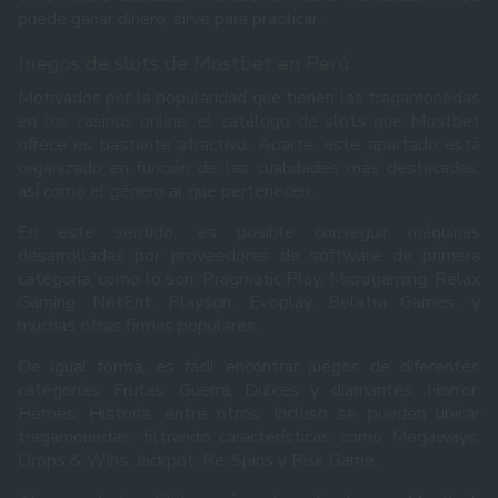
puede ganar dinero, sirve para practicar.
Juegos de slots de Mostbet en Perú
Motivados por la popularidad que tienen
las tragamonedas
en los casinos online
, el catálogo de slots que Mostbet
ofrece es bastante atractivo. Aparte, este apartado está
organizado en función de las cualidades más destacadas,
así como el género al que pertenecen.
En este sentido, es posible conseguir máquinas
desarrolladas por proveedores de software de primera
categoría, como lo son: Pragmatic Play, Microgaming, Relax
Gaming, NetEnt, Playson, Evoplay, Belatra Games, y
muchas otras firmas populares.
De igual forma, es fácil encontrar juegos de diferentes
categorías: Frutas, Guerra, Dulces y diamantes, Horror,
Héroes, Historia, entre otros. Incluso se pueden ubicar
tragamonedas, filtrando características como Megaways,
Drops & Wins, Jackpot, Re-Spins y Risk Game.