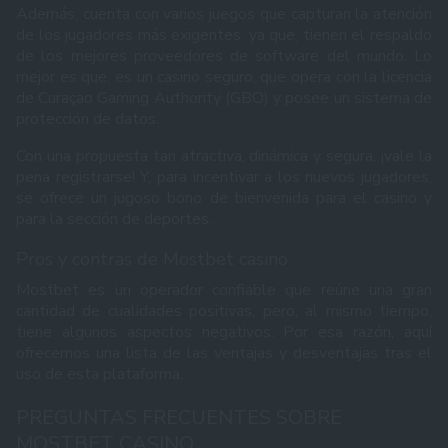
Además, cuenta con varios juegos que capturan la atención
de los jugadores más exigentes, ya que, tienen el respaldo
de los mejores proveedores de software del mundo. Lo
mejor es que, es un casino seguro, que opera con la licencia
de Curaçao Gaming Authority (GBO) y posee un sistema de
protección de datos.
Con una propuesta tan atractiva, dinámica y segura, ¡vale la
pena registrarse! Y, para incentivar a los nuevos jugadores,
se ofrece un jugoso bono de bienvenida para el casino y
para la sección de deportes.
Pros y contras de Mostbet casino
Mostbet es un operador confiable que reúne una gran
cantidad de cualidades positivas, pero, al mismo tiempo,
tiene algunos aspectos negativos. Por esa razón, aquí
ofrecemos una lista de las ventajas y desventajas tras el
uso de esta plataforma.
PREGUNTAS FRECUENTES SOBRE
MOSTBET CASINO