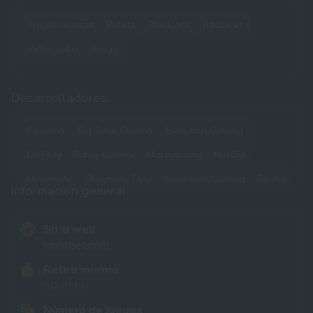
Tragamonedas
Ruleta
Blackjack
Baccarat
Video poker
Bingo
Desarrolladores
Bgaming
Big Time Gaming
Evolution Gaming
EvoPlay
Funky Games
Microgaming
NetEnt
Novomatic
Pragmatic Play
Smartsoft Gaming
Spribe
Información general
Sitio web
mostbet.com
Retiro mínimo
50 PEN
Número de Juegos