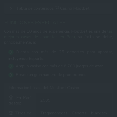
Tabla de contenidos 💡 Casino Mostbet
FUNCIONES ESPECIALES
Con más de 10 años de experiencia, Mostbet es una de
las
mejores casas de apuestas en Perú
; su éxito se debe,
principalmente, a:
Cuenta con más de 25 deportes para apostar,
incluyendo Esports.
Amplio casino con más de 8.700 juegos de azar.
Posee un gran número de promociones.
Información básica del Mostbet Casino
🏆 En Perú
2009
desde:
🏆 Tipos de
Tragamonedas, Esports, blackjack,