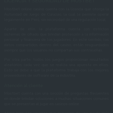
LICENCIA Y SEGURIDAD DE MOSTBET
Mostbet online casino cuenta con la licencia que otorga la
Autoridad de Juego de Curazao, la cual le permite operar
legalmente en Perú, sin necesidad de una regulación local.
Aparte de ello, la plataforma cuenta con estrictos
sistemas de cifrado que brindan protección a la información
personal y financiera de los jugadores. En este sentido, los
datos compartidos dentro del casino, están resguardados
siempre que los usuarios no compartan sus contraseñas.
Por otra parte, todos los juegos proporcionan resultados
aleatorios cada vez que se realiza una apuesta en ellos.
Esto se debe a que la plataforma trabaja con los mejores
proveedores de software de la industria.
Atención al cliente
Mostbet cuenta con una sección de preguntas frecuentes
en donde brindan soluciones a muchas situaciones comunes
que se presentan al jugar en casinos online.