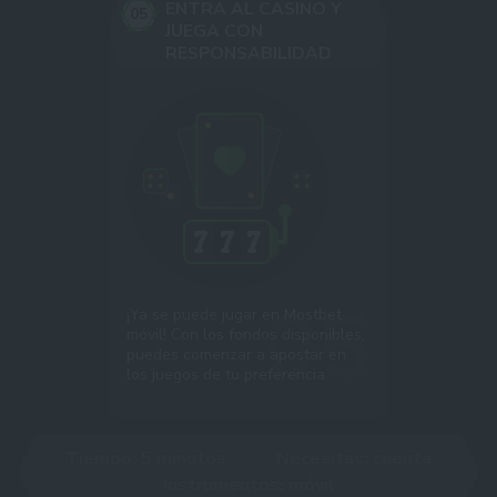
ENTRA AL CASINO Y
JUEGA CON
RESPONSABILIDAD
¡Ya se puede jugar en Mostbet
móvil! Con los fondos disponibles,
puedes comenzar a apostar en
los juegos de tu preferencia
Tiempo: 5 minutos
Necesitas:
cuenta
Instrumentos:
móvil