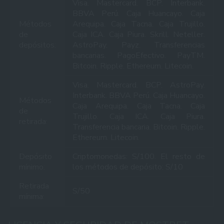
Visa. Mastercard. BCP. Interbank.
BBVA Perú. Caja Huancayo. Caja
Métodos
Arequipa. Caja Tacna. Caja Trujillo.
de
Caja ICA. Caja Piura. Skrill. Neteller.
depósitos:
AstroPay. Payz. Transferencias
bancarias. PagoEfectivo. PayTM.
Bitcoin. Ripple. Ethereum. Litecoin.
Visa. Mastercard. BCP. AstroPay.
Interbank. BBVA Perú. Caja Huancayo.
Métodos
Caja Arequipa. Caja Tacna. Caja
de
Trujillo. Caja ICA. Caja Piura.
retirada:
Transferencia bancaria. Bitcoin. Ripple.
Ethereum. Litecoin.
Depósito
Criptomonedas: S/100. El resto de
mínimo:
los métodos de depósito: S/10
Retirada
S/50
mínima: