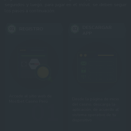
segundos y luego, para jugar en el móvil, se deben seguir
los pasos a continuación:
DESCARGAR
REGISTRO
APP
Accede al sitio web de
Desde la página de inicio
Mostbet Casino Perú
del casino, descarga la
aplicación, de acuerdo al
sistema operativo de tu
dispositivo