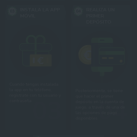
INSTALA LA APP
REALIZA UN
MÓVIL
PRIMER
DEPÓSITO
Cuando tengas instalada
la app en tu teléfono,
Posteriormente, se tiene
regístrate con tu usuario y
que hacer el primer
contraseña
depósito en la cuenta de
juego, a través de una de
las opciones de pago
disponibles