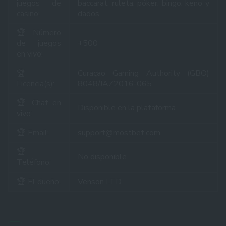
juegos de
baccarat, ruleta, póker, bingo, keno y
casino:
dados
🏆 Número
de juegos
+500
en vivo:
🏆
Curaçao Gaming Authority (GBO)
Licencia(s):
8048/JAZ2016-065
🏆 Chat en
Disponible en la plataforma
vivo:
🏆 Email:
support@mostbet.com
🏆
No disponible
Teléfono:
🏆 El dueño:
Venson LTD