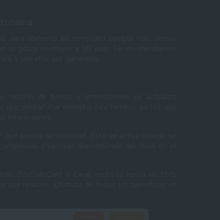
atorama
o, para liberarlo es necesario cumplir con ciertos
s en un plazo no mayor a 90 días. Te recomendamos
ará, y con ello, sus ganancias.
 sección de bonos y promociones se actualiza
vo que probar! Por ejemplo, hay torneos en los que
os interesantes.
P que premia su fidelidad. Este se activa cuando se
ecompensas atractivas dependiendo del nivel en el
rill, PaySafeCard o iDeal, recibirás hasta un 15%
o que realices. ¡Disfruta de todos los beneficios en