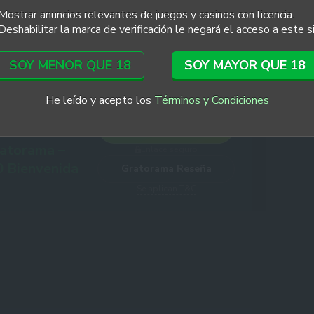
Mostrar anuncios relevantes de juegos y casinos con licencia.
Deshabilitar la marca de verificación le negará el acceso a este si
GRATORAMA
SOY MENOR QUE 18
SOY MAYOR QUE 18
He leído y acepto los
Términos y Condiciones
Jugar Ya
Bienvenida
atorama –
Enlace seguro
 Bienvenida
Gratorama Reseña
Se aplican T&C