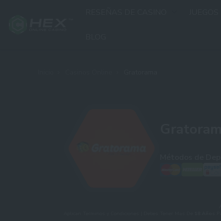
RESEÑAS DE CASINO
JUEGOS
BLOG
Inicio
Casinos Online
Gratorama
Gratoram
Métodos de Depó
Aplican Terminos y Condiciones | Debes Tener Mas De
18 Años
Pa