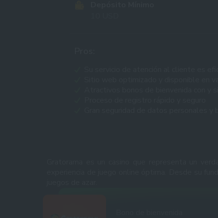
Depósito Mínimo
10 USD
Pros:
Su servicio de atención al cliente es ef
Sitio web optimizado y disponible en v
Atractivos bonos de bienvenida con y s
Proceso de registro rápido y seguro
Gran seguridad de datos personales y 
Gratorama es un casino que representa un verda
experiencia de juego online óptima. Desde su fund
juegos de azar.
Bono de bienvenida