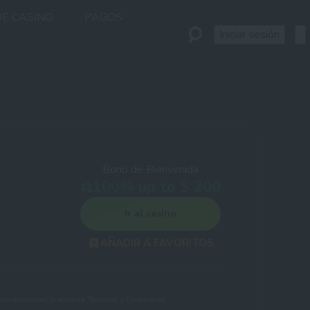
E CASINO
PAGOS
Iniciar sesión
Bono de Bienvenida
100% up to $ 200
Ir al casino
AÑADIR A FAVORITOS
ponsablemente!
Gratorama Términos y Condiciones