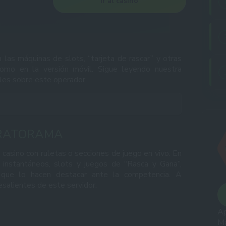
Ir al casino
 las máquinas de slots, “tarjeta de rascar” y otras
como en la versión móvil. Sigue leyendo nuestra
les sobre este operador.
GRATORAMA
o casino con ruletas o secciones de juego en vivo. En
 instantáneos, slots y juegos de “Rasca y Gana”,
s que lo hacen destacar ante la competencia. A
esalientes de este servidor:
Ap
M