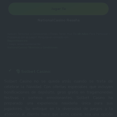
Jugar Ya
NationalCasino Reseña
Aplican Terminos y Condiciones | Debes Tener Mas De
18 Años
Para Participar |
Problemas con el juego? Póngase en contacto con
Begambleaware
| Juega responsablemente!
NationalCasino Términos y Condiciones
🎅
Solbet Casino
:
Solbet Casino no se queda atrás cuando se trata de
celebrar la Navidad. Con ofertas especiales que incluyen
bonificaciones de depósito, giros gratis en tragamonedas
festivas y sorteos emocionantes, Solbet Casino ha
preparado una experiencia navideña única para sus
jugadores. Su enfoque en la diversidad de juegos y la
atención al cliente hace que este casino sea una opción