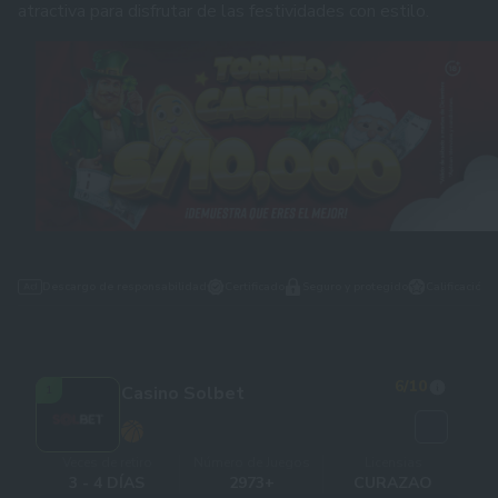
atractiva para disfrutar de las festividades con estilo.
Descargo de responsabilidad
Certificado
Seguro y protegido
Calificación 
6
/10
Casino Solbet
1
Veces de retiro
Número de Juegos
Licensias
3 - 4 DÍAS
2973+
CURAZAO