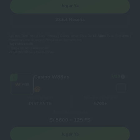
Jugar Ya
22Bet Reseña
Aplican Terminos y Condiciones | Debes Tener Mas De
18 Años
Para Participar |
Problemas con el juego? Póngase en contacto con
Begambleaware
| Juega responsablemente!
22Bet Términos y Condiciones
Casino W88es
7
/10
3
Veces de retiro
Número de Juegos
INSTANTE
5700+
Bono de bienvenida
S/ 5600 + 125 FS
Jugar Ya