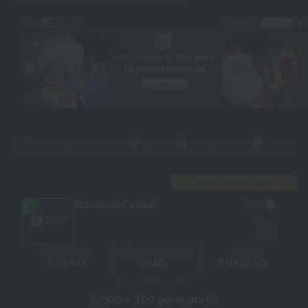
Descargo de responsabilidad
Certificado
Seguro y protegido
Calificación 
Nuevo casino 2021
NationalCasino
7
/10
1
Veces de retiro
Número de Juegos
Licensias
1-3 DÍAS
7380+
CURAZAO
Bono de bienvenida
S/500 + 100 giros gratis