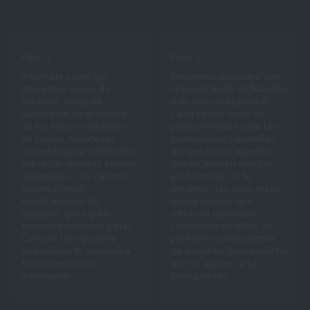
Paso 1
Paso 2
Infórmate sobre los
Encuentra un casino con
diferentes bonos de
la bonificación de Navidad
Navidad. Antes de
más adecuada para ti.
sumergirte en el mundo
Cada casino tiene su
de los bonos navideños
propio enfoque para las
de casino, tómate un
promociones navideñas,
momento para informarte
así que busca aquellos
sobre las diversas ofertas
que se alineen con tus
disponibles. Los casinos
preferencias. Si te
suelen ofrecer
encantan los giros gratis,
bonificaciones de
busca casinos que
depósito, giros gratis,
ofrezcan generosas
torneos exclusivos y más.
cantidades de ellos. Si
Conocer las opciones
prefieres bonificaciones
disponibles te ayudará a
de depósito, busca ofertas
tomar decisiones
que se ajusten a tu
informadas.
presupuesto.