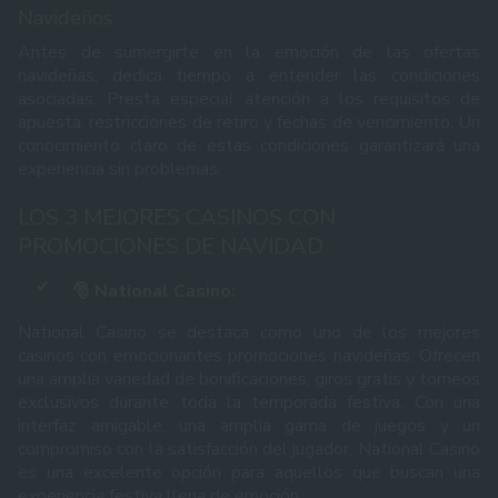
Navideños
Antes de sumergirte en la emoción de las ofertas
navideñas, dedica tiempo a entender las condiciones
asociadas. Presta especial atención a los requisitos de
apuesta, restricciones de retiro y fechas de vencimiento. Un
conocimiento claro de estas condiciones garantizará una
experiencia sin problemas.
LOS 3 MEJORES CASINOS CON
PROMOCIONES DE NAVIDAD
🎅
National Casino
:
National Casino se destaca como uno de los mejores
casinos con emocionantes promociones navideñas. Ofrecen
una amplia variedad de bonificaciones, giros gratis y torneos
exclusivos durante toda la temporada festiva. Con una
interfaz amigable, una amplia gama de juegos y un
compromiso con la satisfacción del jugador, National Casino
es una excelente opción para aquellos que buscan una
experiencia festiva llena de emoción.