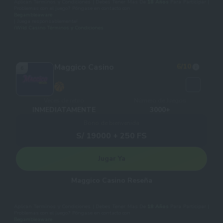
Aplican Terminos y Condiciones | Debes Tener Mas De
18 Años
Para Participar |
Problemas con el juego? Póngase en contacto con
Begambleaware
| Juega responsablemente!
iWild Casino Términos y Condiciones
Maggico Casino
6
/10
6
Veces de retiro
Número de Juegos
INMEDIATAMENTE
3000+
Bono de bienvenida
S/ 19000 + 250 FS
Jugar Ya
Maggico Casino Reseña
Aplican Terminos y Condiciones | Debes Tener Mas De
18 Años
Para Participar |
Problemas con el juego? Póngase en contacto con
Begambleaware