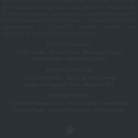
de azar pueden ser illegal en algunos países del mundo. Es
una responsabilidad de cada usuario conocer la legislación de
su país de residencia. Las apuestas pueden generar adicción.
Por favor, juega con responsabilidad. +18 Pengespil kan være
vanedannende. Vi i CasinoHEX opfordrer konstant vores
spillere til at spille ansvarligt og kun for sjov.
RESEÑAS NUEVAS
22Bet Casino
Riobet Casino
Bankonbet Casino
Bodog Casino
PokerStars Casino
PROVEEDORES DE
Juegos de NetEnt
Juegos de Microgaming
Juegos de Pragmatic Play
Juegos de IGT
CASINOS FÍSICOS
Todos los Casinos Físicos
Atlantic City
Casino Fiesta
Golden Palace
Casino la Hacienda
Fortuna casino