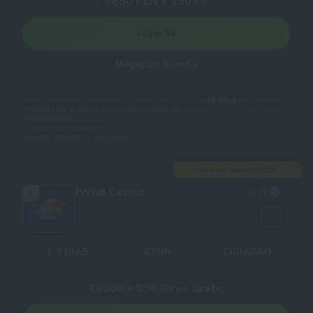
5850 PEN + 150 FS
Jugar Ya
Megapari Reseña
Aplican Terminos y Condiciones | Debes Tener Mas De
18 Años
Para Participar |
Problemas con el juego? Póngase en contacto con
Begambleaware
| Juega responsablemente!
Megapari Términos y Condiciones
Nuevo casino 2021
IWild Casino
6
/10
5
Veces de retiro
Número de Juegos
Licensias
1-7 DÍAS
6718+
CURAZAO
Bono de bienvenida
€4000 + 550 Giros Gratis