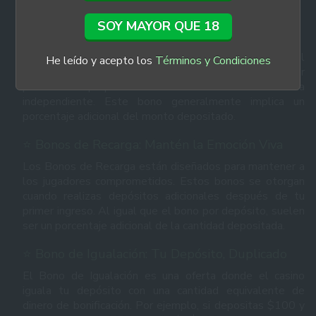
⭐ Bono por Depósito: Aumenta tus Fondos de
SOY MAYOR QUE 18
Juego
El Bono por Depósito es una recompensa que recibes al
He leído y acepto los
Términos y Condiciones
realizar un depósito en tu cuenta de casino. Puede ser
parte del paquete de bienvenida o una oferta
independiente. Este bono generalmente implica un
porcentaje adicional del monto depositado.
⭐ Bonos de Recarga: Mantén la Emoción Viva
Los Bonos de Recarga están diseñados para mantener a
los jugadores comprometidos. Estos bonos se otorgan
cuando realizas depósitos adicionales después de tu
primer ingreso. Al igual que el bono por depósito, suelen
ser un porcentaje adicional de la cantidad depositada.
⭐ Bono de Igualación: Tu Depósito, Duplicado
El Bono de Igualación es una oferta donde el casino
iguala tu depósito con una cantidad equivalente de
dinero de bonificación. Por ejemplo, si depositas $100 y